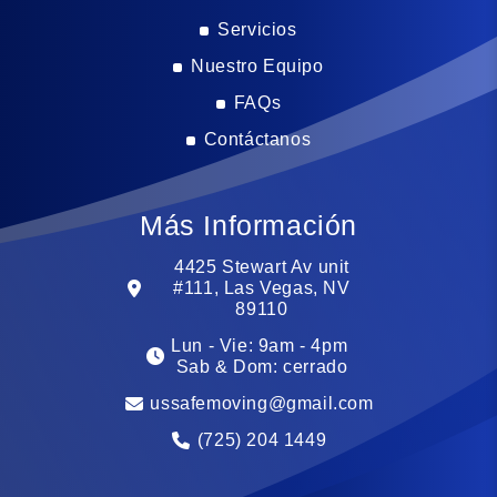
Servicios
Nuestro Equipo
FAQs
Contáctanos
Más Información
4425 Stewart Av unit
#111, Las Vegas, NV
89110
Lun - Vie: 9am - 4pm ​​
Sab & ​Dom: cerrado
ussafemoving@gmail.com
(725) 204 1449